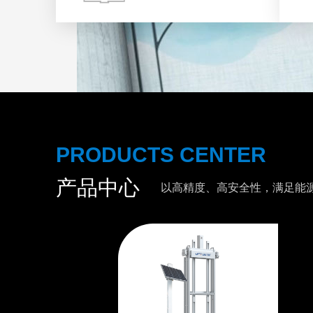
PRODUCTS CENTER
产品中心
以高精度、高安全性，满足能