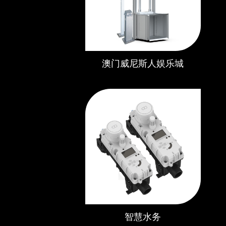
澳门威尼斯人娱乐城
智慧水务