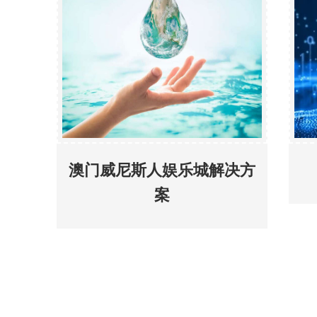
澳门威尼斯人娱乐城解决方
案
支持与合作
关于产品选型、材料获取、商务技术合作，请