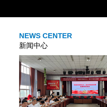
NEWS CENTER
新闻中心