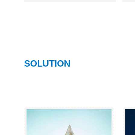
展"党建引领聚合力，结对共建促发
优
展"党建联建主题党日活动。
SOLUTION
解决方案
智慧云服务，打造万物互联新时代