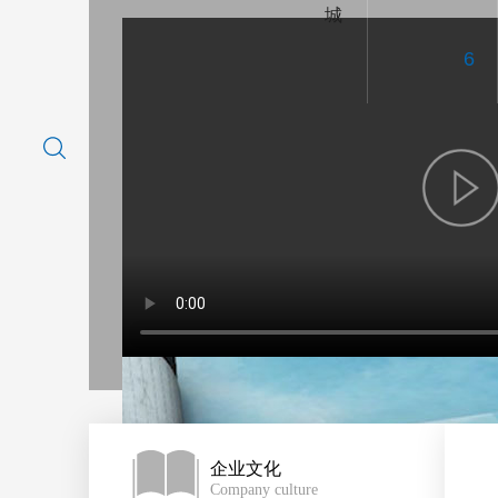
城
6
企业文化
Company culture