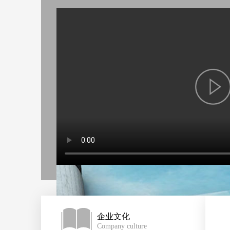
企业文化
Company culture