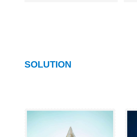
26济南优势工业品目录
乐
字
的
显
奖
SOLUTION
解决方案
智慧云服务，打造万物互联新时代