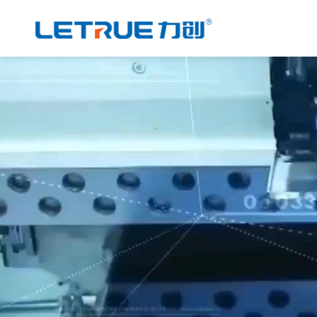
威尼斯人博彩