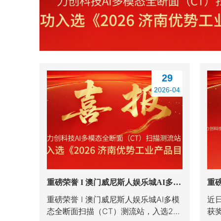
29
2026-04
重磅荣誉 I 澳门威尼斯人娱乐城AI多模
重磅
态全断面扫描（CT）测流站，入选202
2
重磅荣誉 I 澳门威尼斯人娱乐城AI多模
近
6济南优势工业品目录
态全断面扫描（CT）测流站，入选20
获