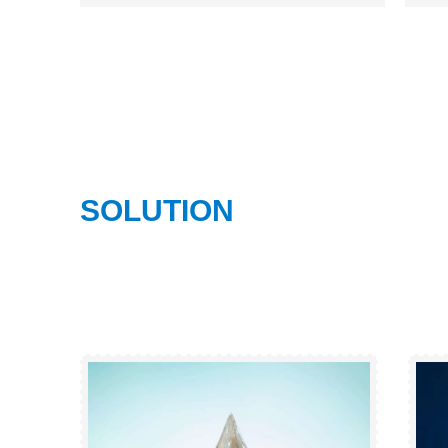
展"党建引领聚合力，结对共建促发
2
展"党建联建主题党日活动。
SOLUTION
解决方案
智慧云服务，打造万物互联新时代