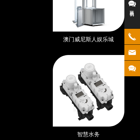
联系我们
澳门威尼斯人娱乐城
智慧水务