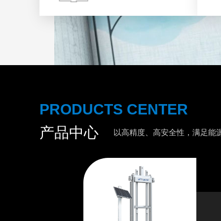
PRODUCTS CENTER
产品中心
以高精度、高安全性，满足能