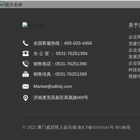
关于
娱乐
企业
全国客服热线：
400-033-4456
党建
企业
办 公 室 ： 0531-76251394
发展
企业
销售电话：
0531-76251390
科技
销售传真：0531-76251399
视频
Market@sdlckj.com
济南莱芜高新区凤凰路009号
© 2022 澳门威尼斯人娱乐城
鲁ICP备05016541号
SEO标签