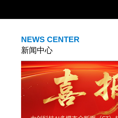
NEWS CENTER
新闻中心