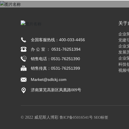
关于
博彩
企业
全国客服热线：
400-033-4456
党建
企业
办 公 室 ： 0531-76251394
发展
企业
销售电话：
0531-76251390
科技
销售传真：0531-76251399
视频
Market@sdlckj.com
济南莱芜高新区凤凰路009号
© 2022 威尼斯人博彩
鲁ICP备05016541号
SEO标签