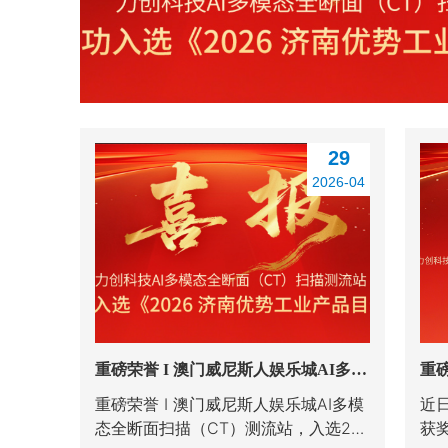
29
2026-04
重磅荣誉 I 澳门威尼斯人娱乐城AI多模
重磅
态全断面扫描（CT）测流站，入选202
2
重磅荣誉 I 澳门威尼斯人娱乐城AI多模
近
6济南优势工业品目录
态全断面扫描（CT）测流站，入选20
获