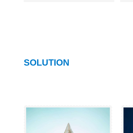
优势工业品目录
与
键
创
民
SOLUTION
解决方案
智慧云服务，打造万物互联新时代