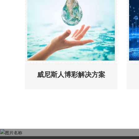
威尼斯人博彩解决方案
支持与合作
关于产品选型、材料获取、商务技术合作，请