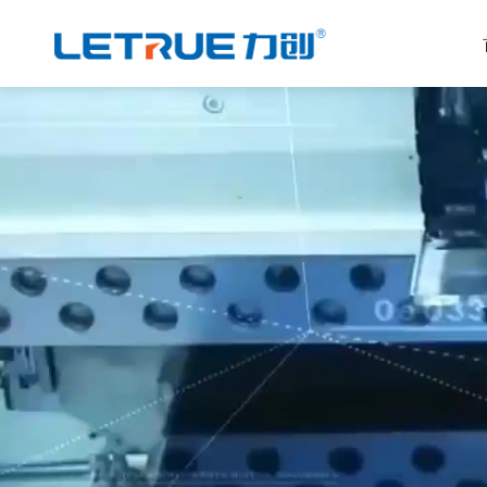
威尼斯人博彩