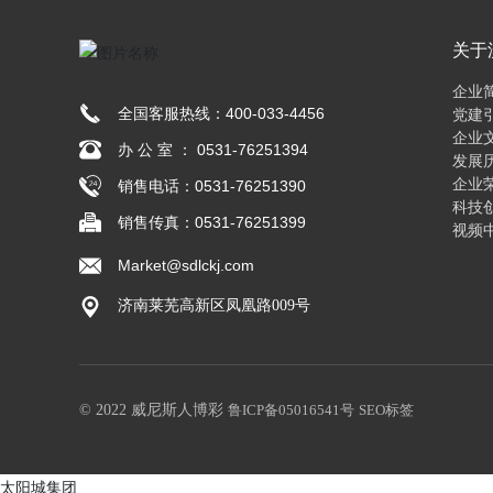
关于
乐城
企业
全国客服热线：
400-033-4456
党建
企业
办 公 室 ： 0531-76251394
发展
企业
销售电话：
0531-76251390
科技
销售传真：0531-76251399
视频
Market@sdlckj.com
济南莱芜高新区凤凰路009号
© 2022 威尼斯人博彩
鲁ICP备05016541号
SEO标签
太阳城集团