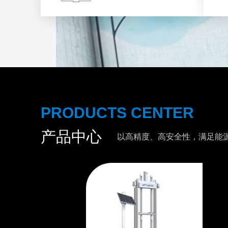
PRODUCTS CENTER
产品中心
以高精度、高安全性，满足能