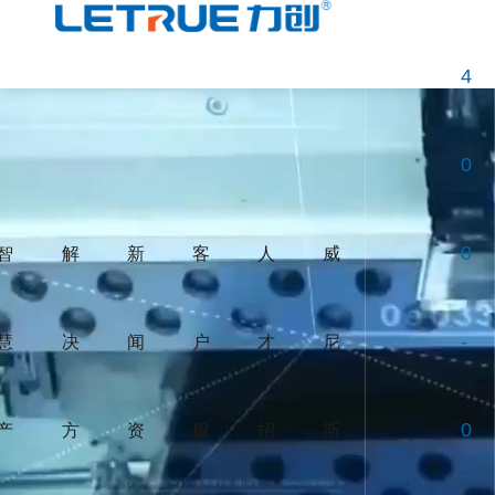
威尼斯人博彩
4
0
智
解
新
客
人
威
0
慧
决
闻
户
才
尼
-
产
方
资
服
招
斯
0