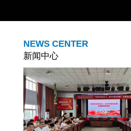
NEWS CENTER
新闻中心