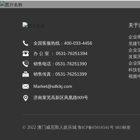
关于
娱乐
企业
全国客服热线：
400-033-4456
党建
企业
办 公 室 ： 0531-76251394
发展
企业
销售电话：
0531-76251390
科技
销售传真：0531-76251399
视频
Market@sdlckj.com
济南莱芜高新区凤凰路009号
© 2022 澳门威尼斯人娱乐城
鲁ICP备05016541号
SEO标签