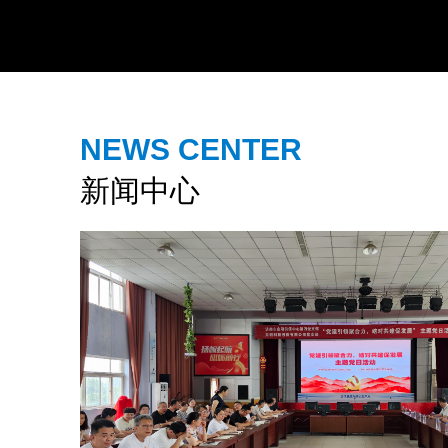
NEWS CENTER
新闻中心