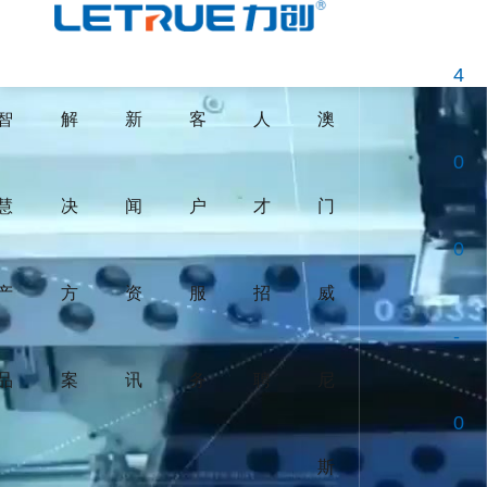
威尼斯人博彩
4
智
解
新
客
人
澳
0
慧
决
闻
户
才
门
0
产
方
资
服
招
威
-
品
案
讯
务
聘
尼
0
斯