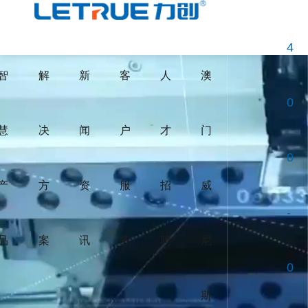
威尼斯人博彩
4
智
解
新
客
人
澳
0
慧
决
闻
户
才
门
0
产
方
资
服
招
威
-
品
案
讯
务
聘
尼
0
斯