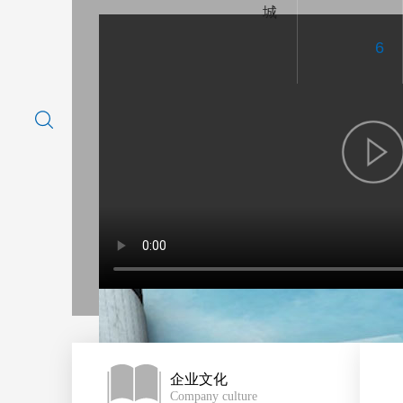
城
6
企业文化
Company culture