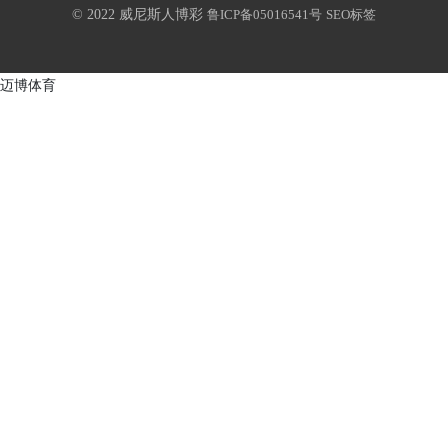
© 2022 威尼斯人博彩
鲁ICP备05016541号
SEO标签
迈博体育