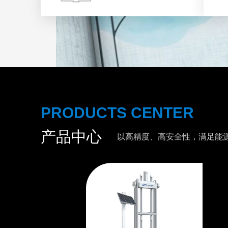
PRODUCTS CENTER
产品中心
以高精度、高安全性，满足能