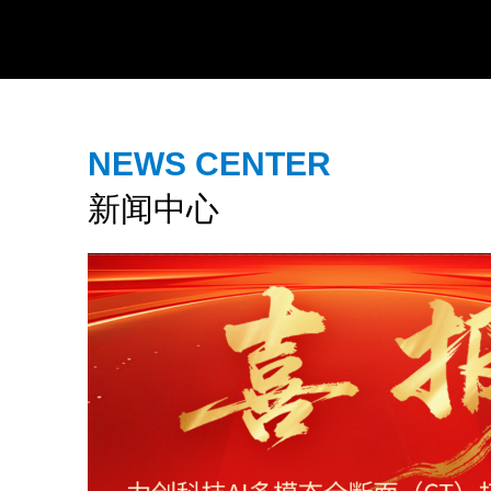
NEWS CENTER
新闻中心