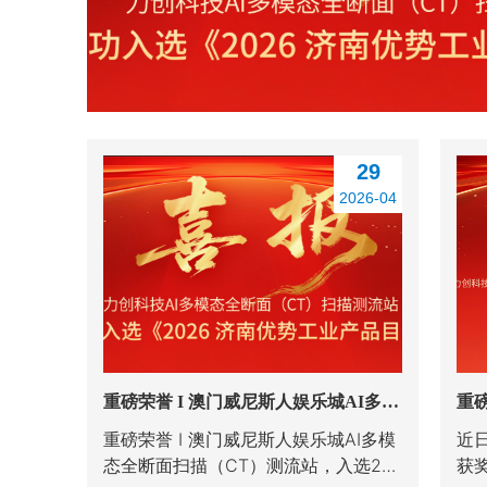
29
2026-04
重磅荣誉 I 澳门威尼斯人娱乐城AI多模
重磅
态全断面扫描（CT）测流站，入选202
2
重磅荣誉 I 澳门威尼斯人娱乐城AI多模
近
6济南优势工业品目录
态全断面扫描（CT）测流站，入选20
获