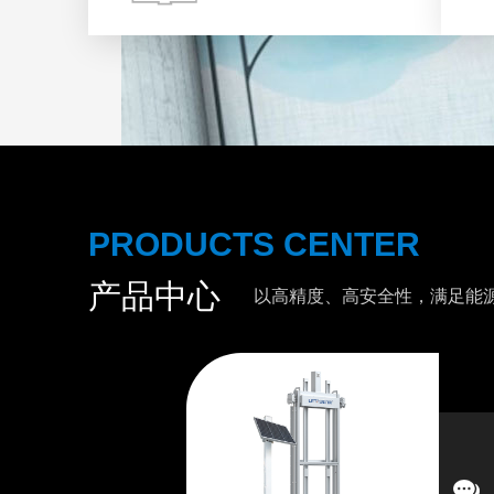
PRODUCTS CENTER
产品中心
以高精度、高安全性，满足能