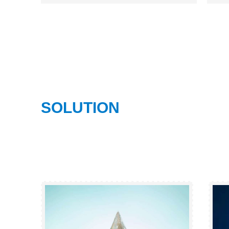
展"党建引领聚合力，结对共建促发
优
展"党建联建主题党日活动。
SOLUTION
解决方案
智慧云服务，打造万物互联新时代