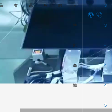
品
案
讯
务
聘
人
3
博
3
彩
-
商
4
城
4
5