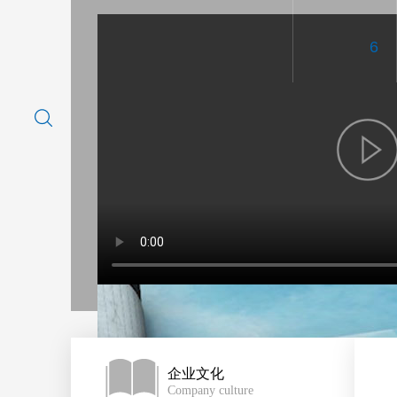
6
企业文化
Company culture