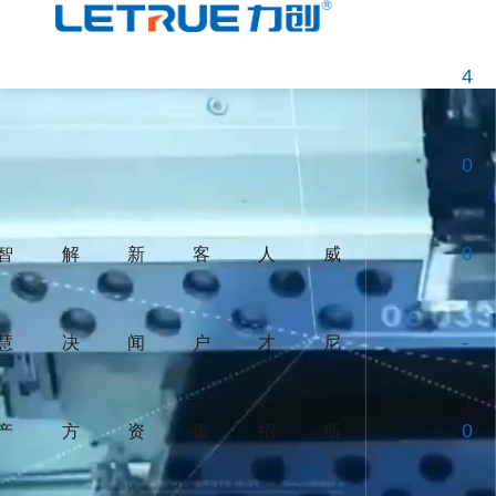
威尼斯人博彩
4
0
智
解
新
客
人
威
0
慧
决
闻
户
才
尼
-
产
方
资
服
招
斯
0