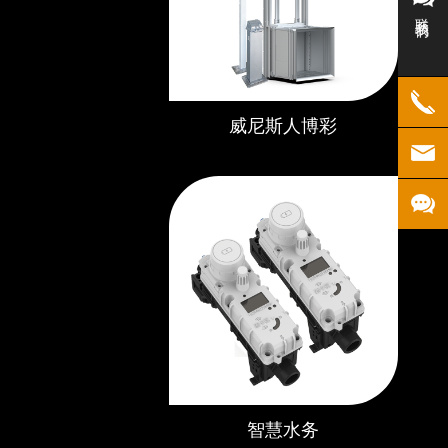
联系我们
威尼斯人博彩
智慧水务