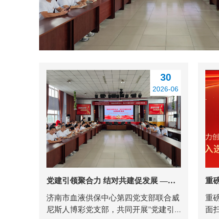
30
2026-06
党建引领聚合力 结对共建促发展 ——
重磅
济南市血液供保中心第四党支部与威尼
面扫
济南市血液供保中心第四党支部联合威
重磅
斯人博彩党支部开展党建联建主题党日
优
尼斯人博彩党支部，共同开展"党建引
面
活动