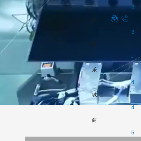
3
人
3
娱
-
乐
4
城
4
商
5