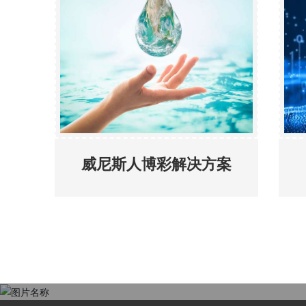
威尼斯人博彩解决方案
支持与合作
关于产品选型、材料获取、商务技术合作，请