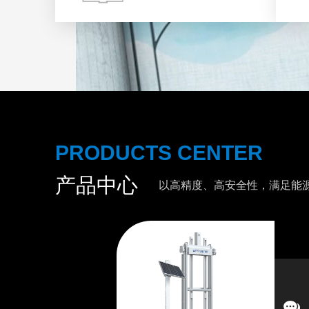
PRODUCTS CENTER
产品中心
以高精度、高安全性，满足能