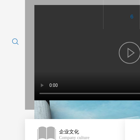
6
企业文化
Company culture