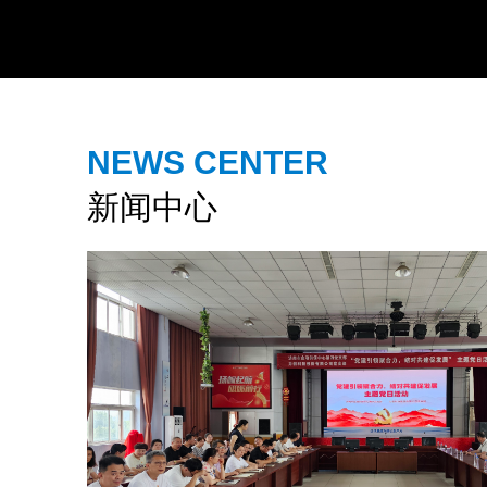
NEWS CENTER
新闻中心