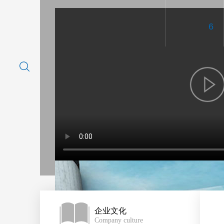
6
企业文化
Company culture