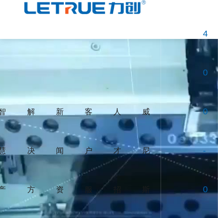
威尼斯人博彩
4
0
智
解
新
客
人
威
0
慧
决
闻
户
才
尼
-
产
方
资
服
招
斯
0