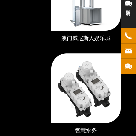
联系我们
澳门威尼斯人娱乐城
智慧水务