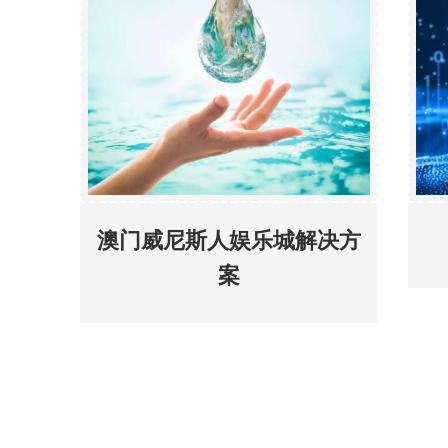
澳门威尼斯人娱乐城解决方
案
支持与合作
关于产品选型、材料获取、商务技术合作，请