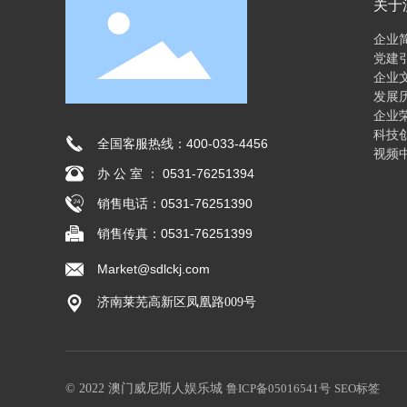
关于
乐城
企业
党建
企业
发展
企业
科技
全国客服热线：
400-033-4456
视频
办 公 室 ： 0531-76251394
销售电话：
0531-76251390
销售传真：0531-76251399
Market@sdlckj.com
济南莱芜高新区凤凰路009号
© 2022 澳门威尼斯人娱乐城
鲁ICP备05016541号
SEO标签