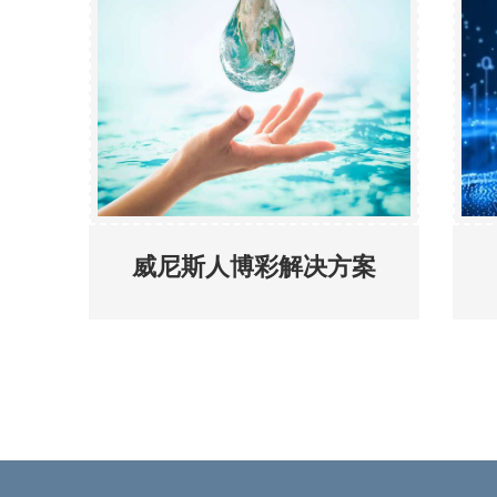
威尼斯人博彩解决方案