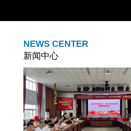
NEWS CENTER
新闻中心