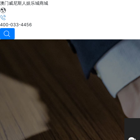
澳门威尼斯人娱乐城商城
400-033-4456