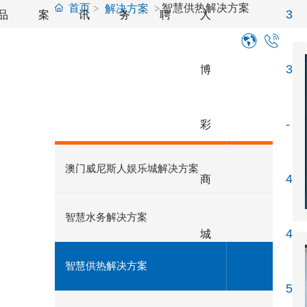
首页
智慧供热解决方案
解决方案
品
案
讯
务
聘
人
3
解决方案
博
3
SOLUTION
彩
-
澳门威尼斯人娱乐城解决方案
商
4
智慧水务解决方案
城
4
智慧供热解决方案
5