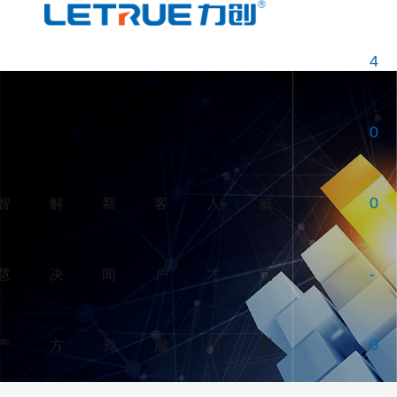
威尼斯人博彩
4
0
智
解
新
客
人
威
0
慧
决
闻
户
才
尼
-
产
方
资
服
招
斯
0