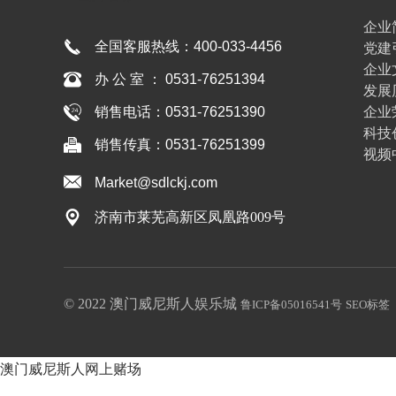
博彩
企业
全国客服热线：
400-033-4456
党建
企业
办 公 室 ： 0531-76251394
发展
企业
销售电话：0531-76251390
科技
销售传真：0531-76251399
视频
Market@sdlckj.com
济南市莱芜高新区凤凰路009号
© 2022 澳门威尼斯人娱乐城
鲁ICP备05016541号
SEO标签
澳门威尼斯人网上赌场