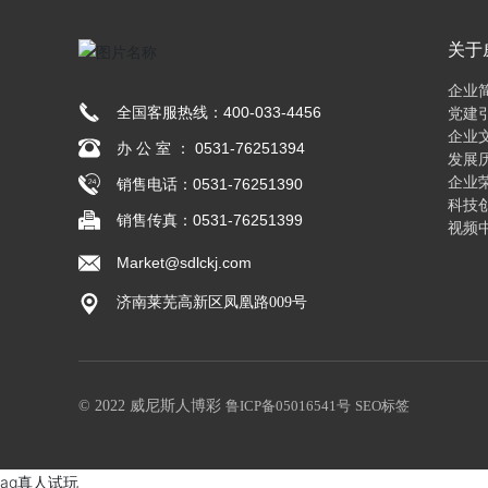
关于
彩
企业
全国客服热线：
400-033-4456
党建
企业
办 公 室 ： 0531-76251394
发展
企业
销售电话：
0531-76251390
科技
销售传真：0531-76251399
视频
Market@sdlckj.com
济南莱芜高新区凤凰路009号
© 2022 威尼斯人博彩
鲁ICP备05016541号
SEO标签
ag真人试玩