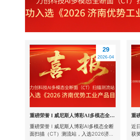
29
2026-04
重磅荣誉 I 威尼斯人博彩AI多模态全断
重磅
面扫描（CT）测流站，入选2026济南
度
重磅荣誉 I 威尼斯人博彩AI多模态全断
近
优势工业品目录
面扫描（CT）测流站，入选2026济南
获