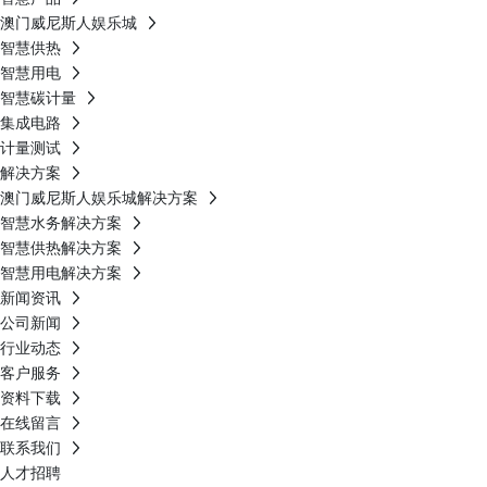
澳门威尼斯人娱乐城
智慧供热
智慧用电
智慧碳计量
集成电路
计量测试
解决方案
澳门威尼斯人娱乐城解决方案
智慧水务解决方案
智慧供热解决方案
智慧用电解决方案
新闻资讯
公司新闻
行业动态
客户服务
资料下载
在线留言
联系我们
人才招聘