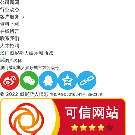
公司新闻
行业动态
客户服务
资料下载
在线留言
联系我们
人才招聘
澳门威尼斯人娱乐城商城
澳门威尼斯人娱乐城官方公众号
© 2022 威尼斯人博彩
鲁ICP备05016541号
SEO标签