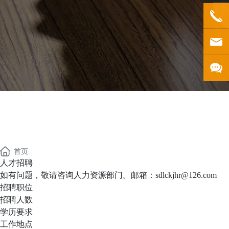
人才招聘
Talent recruitment
澳门威尼斯人娱乐城期待您的加入，虚位以待
首页
人才招聘
如有问题，敬请咨询人力资源部门。邮箱：sdlckjhr@126.com
招聘职位
招聘人数
学历要求
工作地点