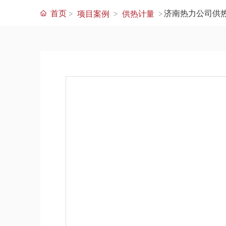
首页
济南热力公司供
项目案例
供热计量