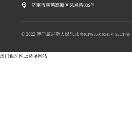
济南市莱芜高新区凤凰路009号
© 2022 澳门威尼斯人娱乐城
鲁ICP备05016541号
SEO标签
澳门银河网上赌场网站