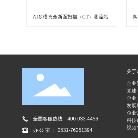
AI多模态全断面扫描（CT）测流站
阀
关于
彩
企业
党建
企业
发展
企业
全国客服热线：
400-033-4456
科技
视频
办 公 室 ： 0531-76251394