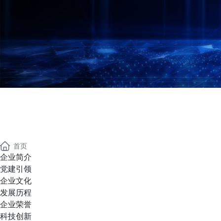
关于澳门威尼斯人娱乐城
ABOUT US
让计量成为核心生产力，始终致力于能源智慧计量的创新与探索
首页
企业简介
党建引领
企业文化
发展历程
企业荣誉
科技创新