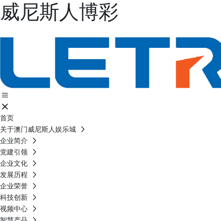
威尼斯人博彩
首页
关于澳门威尼斯人娱乐城
企业简介
党建引领
企业文化
发展历程
企业荣誉
科技创新
视频中心
智慧产品