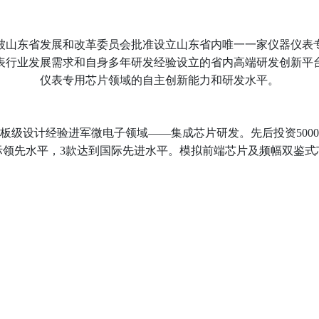
被山东省发展和改革委员会批准设立山东省内唯一一家仪器仪表
表行业发展需求和自身多年研发经验设立的省内高端研发创新平
仪表专用芯片领域的自主创新能力和研发水平。
品板级设计经验进军微电子领域——集成芯片研发。先后投资500
际领先水平，3款达到国际先进水平。模拟前端芯片及频幅双鉴