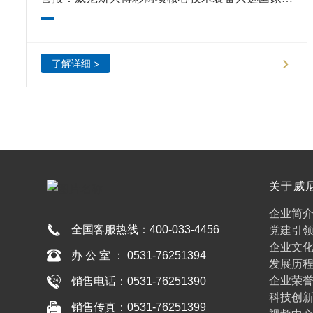
利部优先推荐名录
了解详细 >
关于威
博彩
企业简
全国客服热线：
400-033-4456
党建引
企业文
办 公 室 ： 0531-76251394
发展历
企业荣
销售电话：0531-76251390
科技创
销售传真：0531-76251399