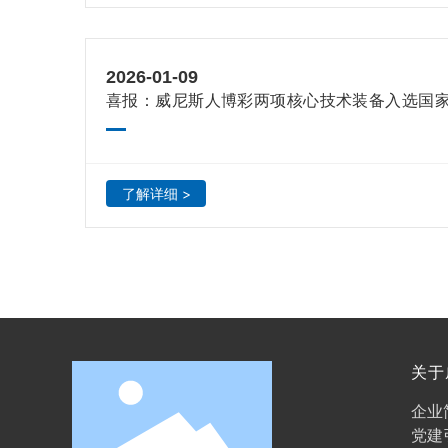
2026-01-09
喜报：威尼斯人博彩两项核心技术装备入选国
利部优先推荐名录
了解详细 >
关于
博彩
企业
党建