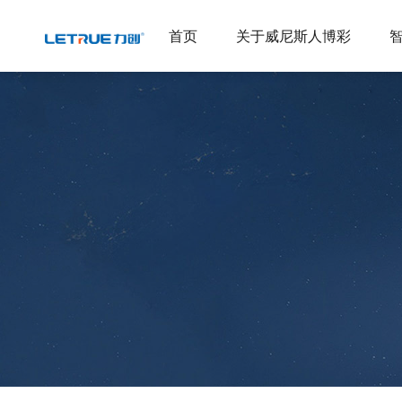
威尼斯人博彩
首页
关于威尼斯人博彩