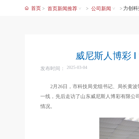
首页
力创科
首页新闻推荐
公司新闻
威尼斯人博彩 
发布时间：
2025-03-04
2月26日，市科技局党组书记、局长黄
一线，先后走访了山东威尼斯人博彩有限公
情况。