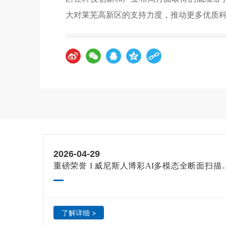
大对莱芜高新区的支持力度，推动更多优质
2026-04-29
重磅荣誉 I 威尼斯人博彩AI多模态全断面扫描
T）测流站，入选2026济南优势工业品目录
了解详细 >