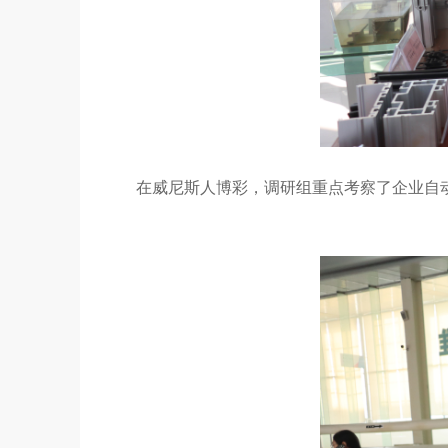
在威尼斯人博彩，调研组重点考察了企业自