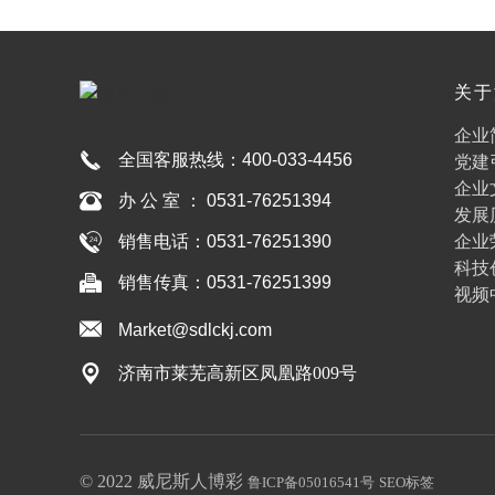
关于
人娱
企业
全国客服热线：
400-033-4456
党建
企业
办 公 室 ： 0531-76251394
发展
企业
销售电话：0531-76251390
科技
销售传真：0531-76251399
视频
Market@sdlckj.com
济南市莱芜高新区凤凰路009号
© 2022 威尼斯人博彩
鲁ICP备05016541号
SEO标签