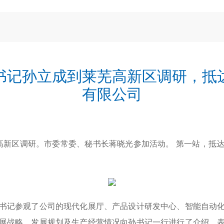
书记孙立成到莱芜高新区调研，抵
有限公司
芜高新区调研。市委常委、秘书长蒋晓光参加活动。 第一站，抵
书记参观了公司的现代化展厅、产品设计研发中心、智能自动
展战略、发展规划及生产经营情况向孙书记一行进行了介绍，