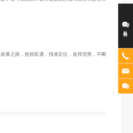
联系我们
快发展之路，抢抓机遇，找准定位，发挥优势，不断