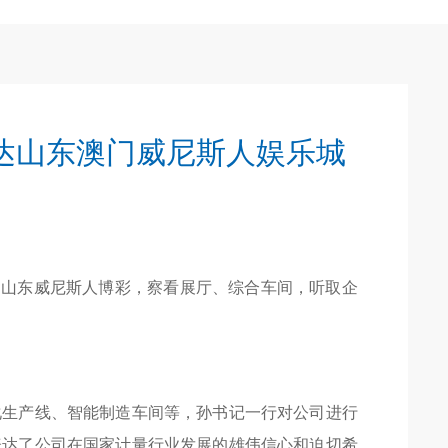
达山东澳门威尼斯人娱乐城
达山东威尼斯人博彩，察看展厅、综合车间，听取企
化生产线、智能制造车间等，孙书记一行对公司进行
表达了公司在国家计量行业发展的雄伟信心和迫切希