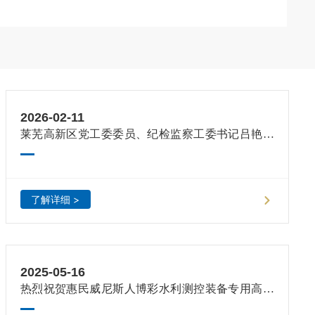
2026-02-11
莱芜高新区党工委委员、纪检监察工委书记吕艳凤
同志、莱芜高新区审批服务部部长田淑臣同志莅临
我公司，走访慰问困难职工
了解详细 >
2025-05-16
热烈祝贺惠民威尼斯人博彩水利测控装备专用高端
镁铝合金自产型材下线