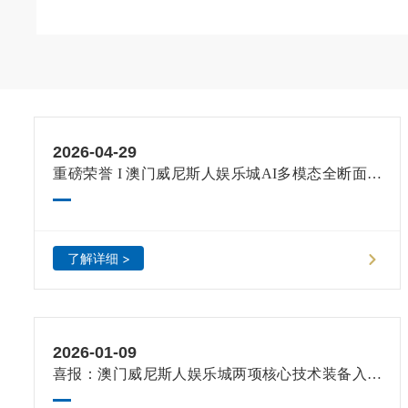
2026-04-29
重磅荣誉 I 澳门威尼斯人娱乐城AI多模态全断面扫
描（CT）测流站，入选2026济南优势工业品目录
了解详细 >
2026-01-09
喜报：澳门威尼斯人娱乐城两项核心技术装备入选
国家水利部优先推荐名录