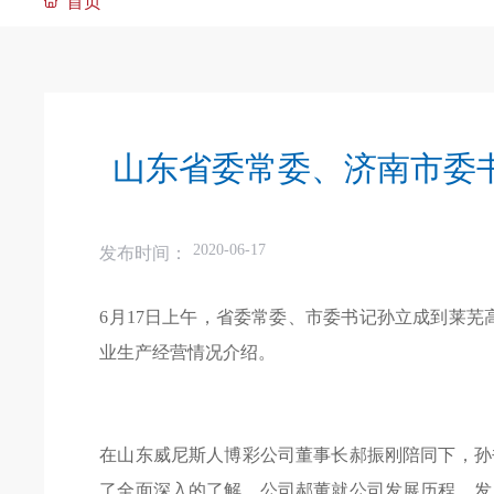
首页
山东省委常委、济南市委
发布时间：
2020-06-17
6月17日上午，省委常委、市委书记孙立成到莱
业生产经营情况介绍。
在山东威尼斯人博彩公司董事长郝振刚陪同下，孙
了全面深入的了解。公司郝董就公司发展历程、发