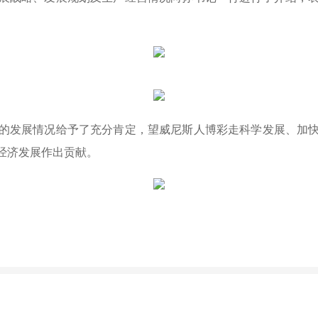
的发展情况给予了充分肯定，望威尼斯人博彩走科学发展、加
经济发展作出贡献。