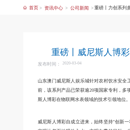
首页
重磅丨力创系列
资讯中心
公司新闻
重磅丨威尼斯人博彩
发布时间：
2020-03-04
山东澳门威尼斯人娱乐城针对农村饮水安全
前，该系列产品已荣获逾
20
项国家专利，多
斯人博彩在物联网水表领域的技术引领地位
威尼斯人博彩自成立进来，始终坚持"创新