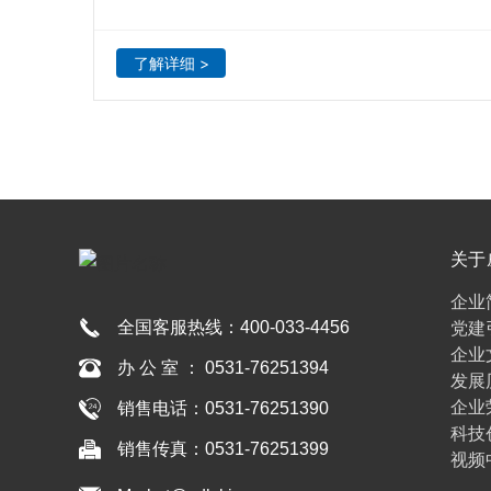
了解详细 >
关于
彩
企业
全国客服热线：
400-033-4456
党建
企业
办 公 室 ： 0531-76251394
发展
企业
销售电话：0531-76251390
科技
销售传真：0531-76251399
视频