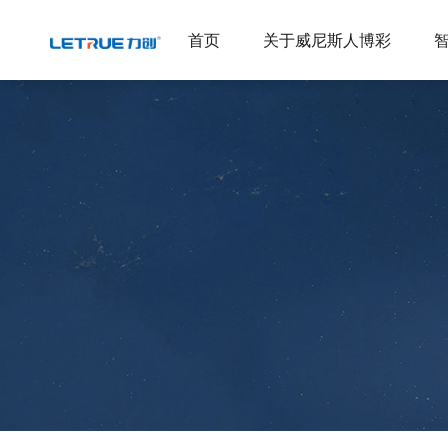
威尼斯人博彩
首页
关于威尼斯人博彩