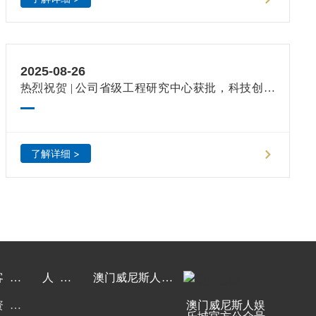
2025-08-26
热烈祝贺 | 公司省级工程研究中心获批，科技创新
平台建设再上新台阶！
了解详细 >
客户
人才
澳门威尼斯人娱
服务
招聘
乐城商城
澳门威尼斯人娱
资料