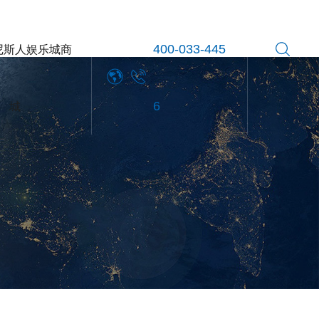
尼斯人娱乐城商
400-033-445
城
6