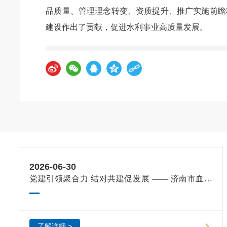
品质量、管理理念转变、资质提升、推广实施前瞻
建设作出了贡献，促进水利事业高质量发展。
2026-06-30
党建引领聚合力 结对共建促发展 —— 济南市血液
供保中心第四党支部与澳门威尼斯人娱乐城党支部
开展党建联建主题党日活动
了解详细 >