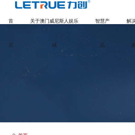
威尼斯人博彩
首
关于澳门威尼斯人娱乐
智慧产
解
页
城
品