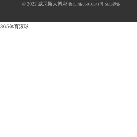
© 2022 威尼斯人博彩
鲁ICP备05016541号
SEO标签
365体育滚球