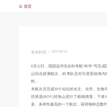
首页
发布时间：
2019-06-24
6月22日，我国远洋综合科考船"科学"号完
山综合探测航次，科考队员对马里亚纳海沟
料。
本航次共完成30个站位的水文、化学、生物
控潜器(ROV)对海山进行了精细调查，下潜1
多、多样性最高的一个航次，获得物种总数