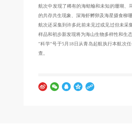
航次中发现了稀有的海蛞蝓和未知的珊瑚、
的共存共生现象、深海虾孵卵及海星摄食柳
航次还采集到许多此前未见过或见过但未采
样品和初步新发现将为海山生物多样性和生
"科学"号于5月18日从青岛起航执行本航
查。