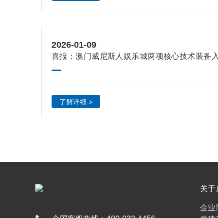
2026-01-09
喜报：澳门威尼斯人娱乐城两项核心技术装备
国家水利部优先推荐名录
了解详细 >
关于
彩
企业