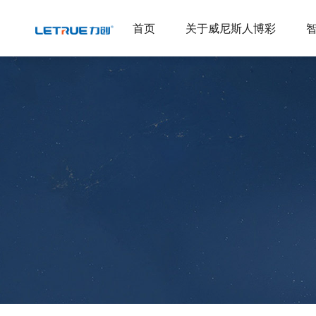
威尼斯人博彩
首页
关于威尼斯人博彩