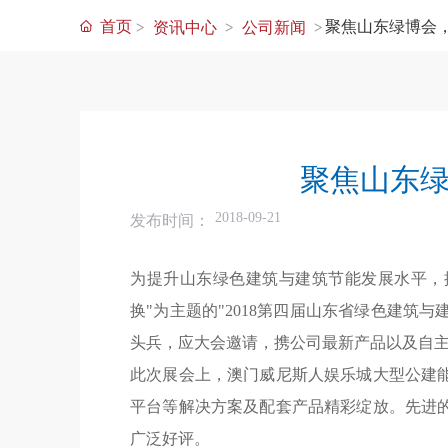
首页
聚焦山东绿博会
资讯中心
公司新闻
聚焦山东
发布时间：
2018-09-21
为提升山东绿色建筑与建筑节能发展水平，推
换"为主题的"2018第四届山东省绿色建筑
头兵，应大会邀请，携公司最新产品以及自
此次展会上，澳门威尼斯人娱乐城大型公建
平台等解决方案及配套产品精彩绽放。先进
广泛好评。