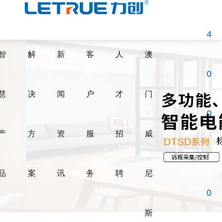
威尼斯人博彩
4
智
解
新
客
人
澳
0
慧
决
闻
户
才
门
0
产
方
资
服
招
威
-
品
案
讯
务
聘
尼
0
斯