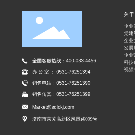
关于
人娱
企业
党建
企业
发展
企业
全国客服热线：
400-033-4456
科技
视频
办 公 室 ： 0531-76251394
销售电话：0531-76251390
销售传真：0531-76251399
Market@sdlckj.com
济南市莱芜高新区凤凰路009号