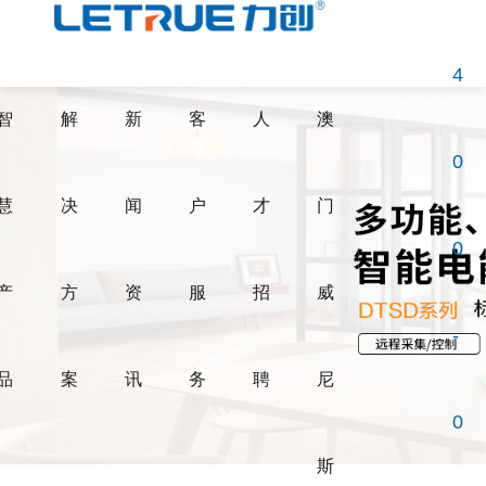
威尼斯人博彩
4
智
解
新
客
人
澳
0
慧
决
闻
户
才
门
0
产
方
资
服
招
威
-
品
案
讯
务
聘
尼
0
斯