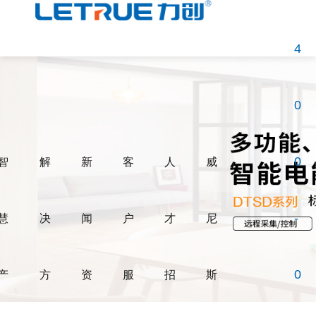
威尼斯人博彩
4
0
智
解
新
客
人
威
0
慧
决
闻
户
才
尼
-
产
方
资
服
招
斯
0