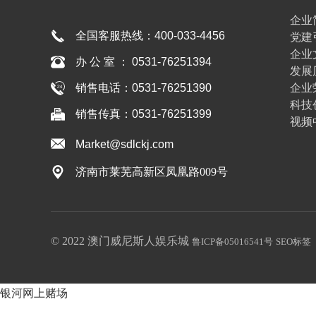
彩
企业
全国客服热线：
400-033-4456
党建
企业
办 公 室 ： 0531-76251394
发展
企业
销售电话：0531-76251390
科技
销售传真：0531-76251399
视频
Market@sdlckj.com
济南市莱芜高新区凤凰路009号
© 2022 澳门威尼斯人娱乐城
鲁ICP备05016541号
SEO标签
银河网上赌场