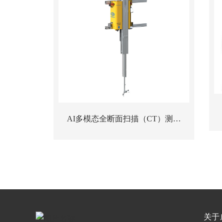
AI多模态全断面扫描（CT）测流
站
关于