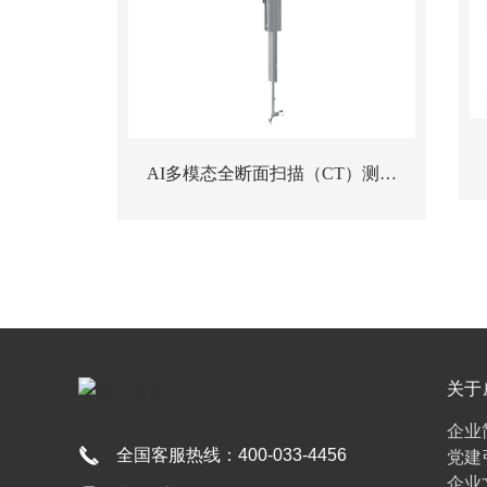
AI多模态全断面扫描（CT）测流
站
关于
彩
企业
全国客服热线：
400-033-4456
党建
企业