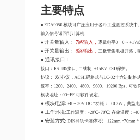
主要特点
● EDA9050 模块可广泛应用于各种工业测控
输入信号返回到计算机
开关量输入：
7路输入，
●
逻辑电平0：0 ~ +1
开关量输出：
8路输出，
●
三极管集电极开路，吸入
● 通讯接口：
接口：RS-485接口, 二线制, +15KV ESD保护。
双协议
协议：
，ACSII码格式与LC-02十六进制格
速率：1200、2400、4800、9600、19200 Bps , 
~
模块地址：00
FF 可软件设定。
● 模块电源:
+8 ~ 30V DC *功耗：〈0.2W，典
● 工作环境:
工作温度：-20℃~70℃; 存储温度：-40
● 安装方式:
体积
DIN导轨卡装
：122mm *70mm *