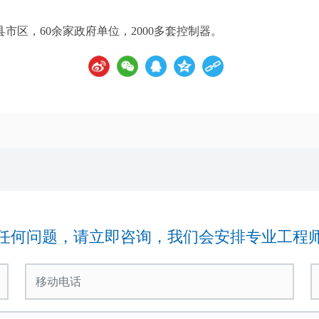
县市区，60余家政府单位，2000多套控制器。
任何问题，请立即咨询，我们会安排专业工程