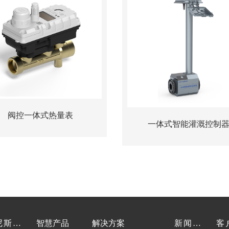
阀控一体式热量表
一体式智能灌溉控制
尼斯人
智慧产品
解决方案
新闻资
客