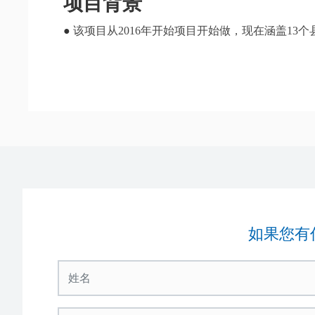
项目背景
●
该项目从2016年开始项目开始做，现在涵盖13个
如果您有