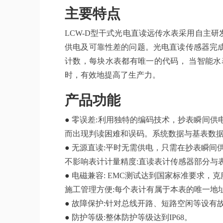
主要特点
LCW-D型干式光电直读远传水表采用自主
供电及可靠性差的问题。光电直读传感器完
计数，每块水表都有唯一的代码， 当智能
时，有效地提高了生产力。
产品功能
●
零误差:
利用独特的编码技术，抄表瞬间供
而出现判读困难和误码。系统数据与基表数
●
无源直读:
平时无需供电，只需在抄表瞬间
不影响表计计量精度:直读表计传感器部分与
●
电磁兼容:
EMC测试达到国家标准要求，
施工管理方便:每个表计有属于本表的唯一地
●
故障保护:
针对总线开路、短路空闲等设有
●
防护等级:
整体防护等级达到IP68。