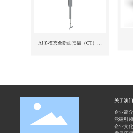
AI多模态全断面扫描（CT）测
流站
关于澳
人娱乐
企业简
党建引
企业文