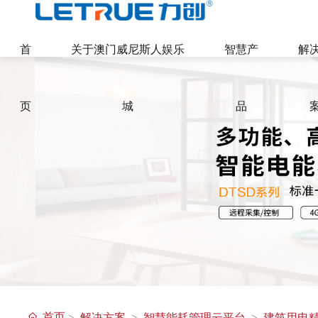
威尼斯人博彩
首
关于澳门威尼斯人娱乐
智慧产
解
页
城
品
首页
解决方案
智慧能耗管理云平台
建筑用电