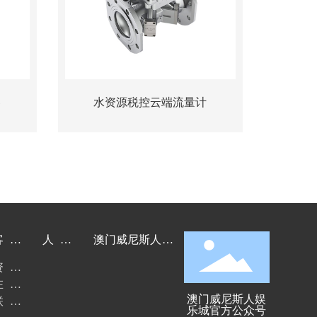
器
水资源税控云端流量计
客户
人才
澳门威尼斯人娱
服务
招聘
乐城商城
资料
下载
在线
澳门威尼斯人娱
留言
联系
乐城官方公众号