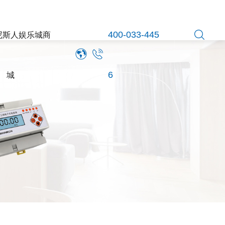
尼斯人娱乐城商
400-033-445
城
6