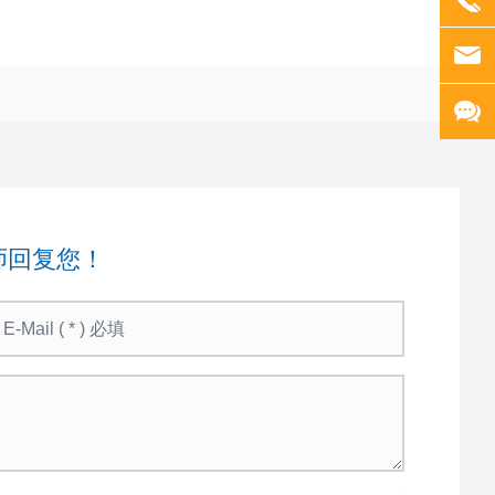
师回复您！