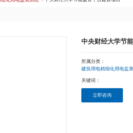
中央财经大学节
所属分类：
建筑用电精细化用电监
关键词：
立即咨询