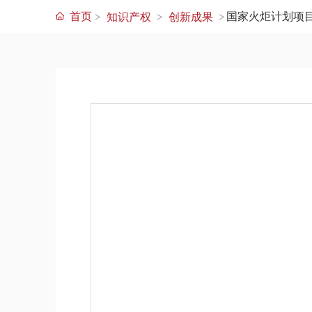
首页
国家火炬计划项
知识产权
创新成果