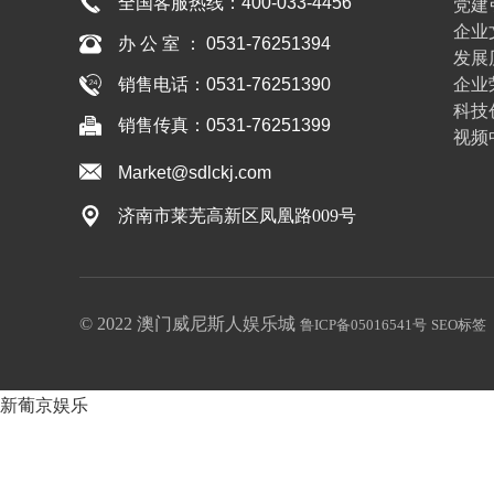
全国客服热线：
400-033-4456
党建
企业
办 公 室 ： 0531-76251394
发展
企业
销售电话：0531-76251390
科技
销售传真：0531-76251399
视频
Market@sdlckj.com
济南市莱芜高新区凤凰路009号
© 2022 澳门威尼斯人娱乐城
鲁ICP备05016541号
SEO标签
新葡京娱乐