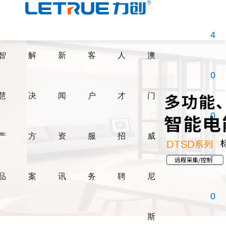
威尼斯人博彩
4
智
解
新
客
人
澳
0
慧
决
闻
户
才
门
0
产
方
资
服
招
威
-
品
案
讯
务
聘
尼
0
斯