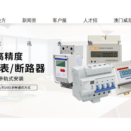
决方
新闻资
客户服
人才招
澳门威
案
讯
务
聘