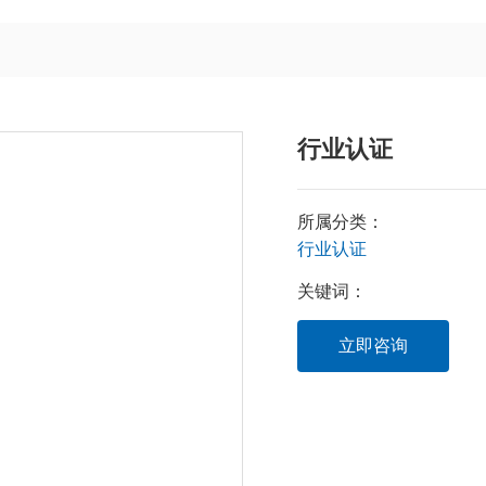
行业认证
所属分类：
行业认证
关键词：
立即咨询