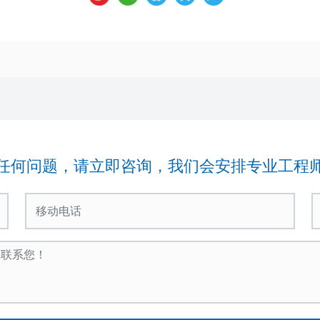
任何问题，请立即咨询，我们会安排专业工程