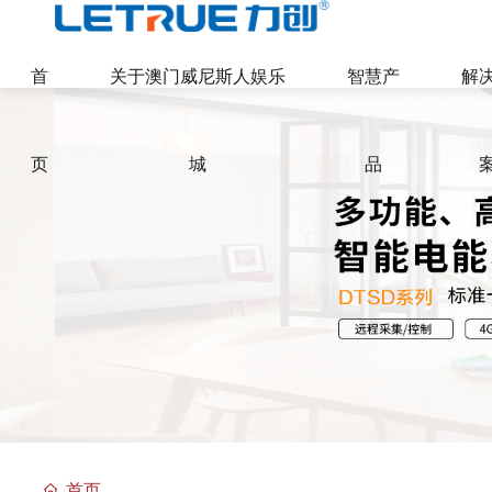
威尼斯人博彩
首
关于澳门威尼斯人娱乐
智慧产
解
页
城
品
首页