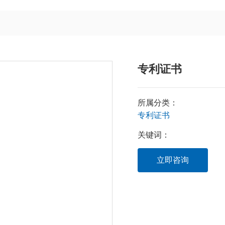
专利证书
所属分类：
专利证书
关键词：
立即咨询