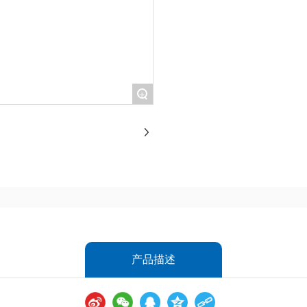
+
产品描述