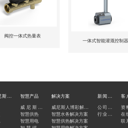
阀控一体式热量表
一体式智能灌溉控制
尼斯人
智慧产品
解决方案
新闻资
客
讯
务
介
威尼斯人
威尼斯人博彩解决
公司新
资
领
博彩
智慧供热
方案
智慧水务解决方案
闻
行业动
载
在
化
智慧用电
智慧供热解决方案
态
言
联
程
智慧碳计
智慧用电解决方案
们