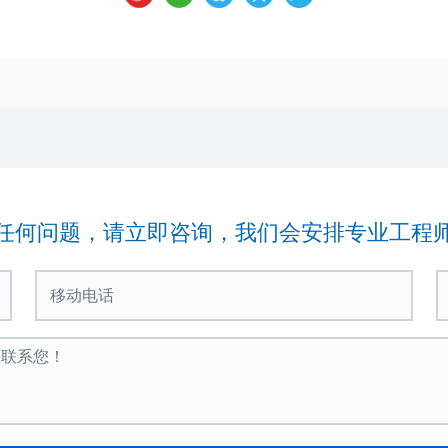
任何问题，请立即咨询，我们会安排专业工程