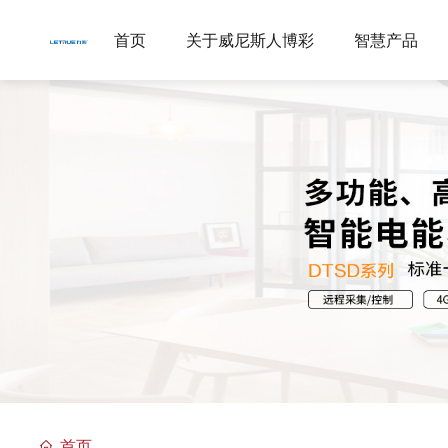
威尼斯人博彩
首页
关于威尼斯人博彩
智慧产品
首页