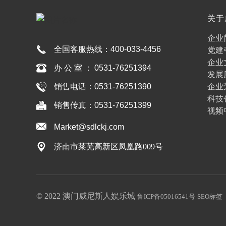
关于
博彩
企业
全国客服热线：
400-033-4456
党建
企业
办 公 室 ： 0531-76251394
发展
企业
销售电话：0531-76251390
科技
销售传真：0531-76251399
视频
Market@sdlckj.com
济南市莱芜高新区凤凰路009号
© 2022 澳门威尼斯人娱乐城
鲁ICP备05016541号
SEO标签