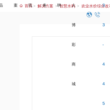
品
案
讯
务
聘
人
3
首页
解决方案
智慧水利
农业水价综合改
博
3
彩
-
商
4
城
4
5