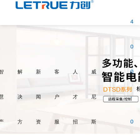
威尼斯人博彩
4
0
智
解
新
客
人
威
0
慧
决
闻
户
才
尼
-
产
方
资
服
招
斯
0