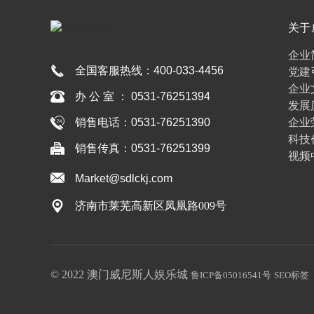
关于
彩
企业
全国客服热线：
400-033-4456
党建
企业
办 公 室 ： 0531-76251394
发展
企业
销售电话：0531-76251390
科技
销售传真：0531-76251399
视频
Market@sdlckj.com
济南市莱芜高新区凤凰路009号
© 2022 澳门威尼斯人娱乐城
鲁ICP备05016541号
SEO标签