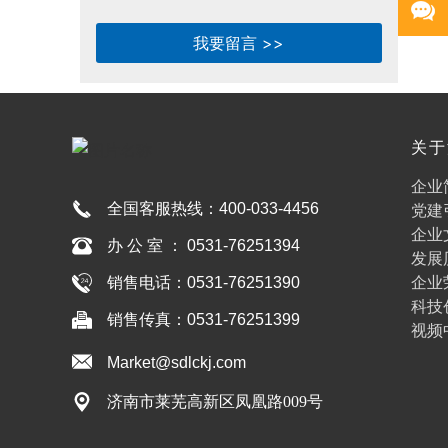
我要留言 >>
关于
人娱
企业
全国客服热线：
400-033-4456
党建
企业
办 公 室 ： 0531-76251394
发展
企业
销售电话：0531-76251390
科技
销售传真：0531-76251399
视频
Market@sdlckj.com
济南市莱芜高新区凤凰路009号