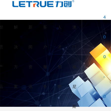
威尼斯人博彩
4
智
解
新
客
人
澳
0
慧
决
闻
户
才
门
0
产
方
资
服
招
威
-
品
案
讯
务
聘
尼
0
斯