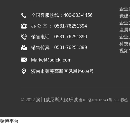
博彩
企业
全国客服热线：
400-033-4456
党建
企业
办 公 室 ： 0531-76251394
发展
企业
销售电话：0531-76251390
科技
销售传真：0531-76251399
视频
Market@sdlckj.com
济南市莱芜高新区凤凰路009号
© 2022 澳门威尼斯人娱乐城
鲁ICP备05016541号
SEO标签
赌博平台