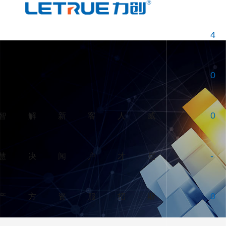
威尼斯人博彩
4
0
智
解
新
客
人
威
0
慧
决
闻
户
才
尼
-
产
方
资
服
招
斯
0